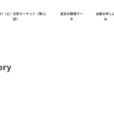
6/27（土）文具マーケット（第11
過去の開催デー
出展の申し
回）
タ
み
ory