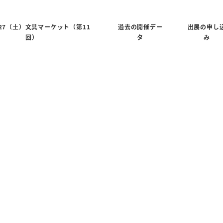
6/27（土）文具マーケット（第11
過去の開催デー
出展の申し
回）
タ
み