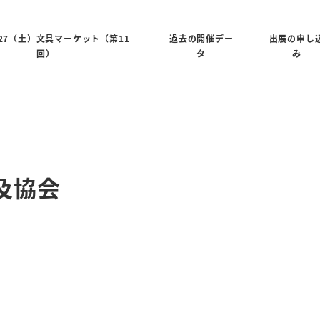
6/27（土）文具マーケット（第11
過去の開催デー
出展の申し
回）
タ
み
普及協会