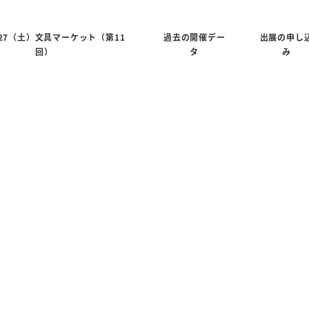
6/27（土）文具マーケット（第11
過去の開催デー
出展の申し
回）
タ
み