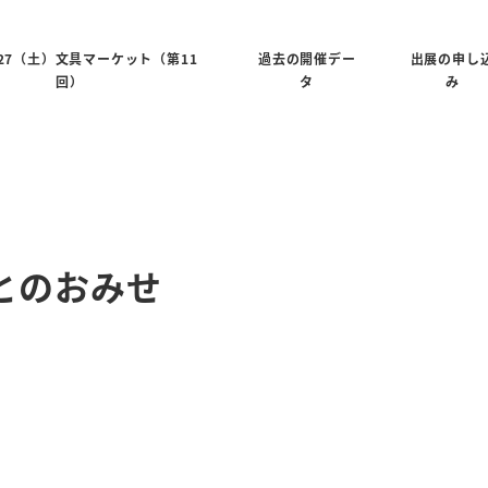
6/27（土）文具マーケット（第11
過去の開催デー
出展の申し
回）
タ
み
/さくとのおみせ