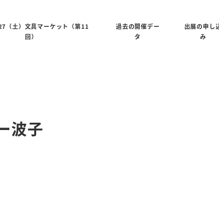
6/27（土）文具マーケット（第11
過去の開催デー
出展の申し
回）
タ
み
ター波子