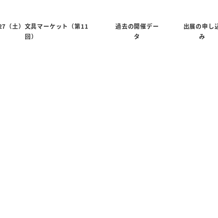
6/27（土）文具マーケット（第11
過去の開催デー
出展の申し
回）
タ
み