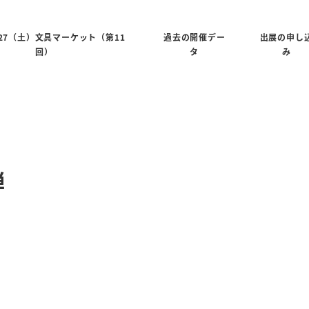
6/27（土）文具マーケット（第11
過去の開催デー
出展の申し
回）
タ
み
禅