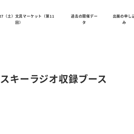
6/27（土）文具マーケット（第11
過去の開催デー
出展の申し
回）
タ
み
ブングスキーラジオ収録ブース