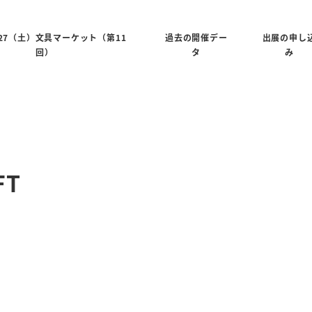
6/27（土）文具マーケット（第11
過去の開催デー
出展の申し
回）
タ
み
FT